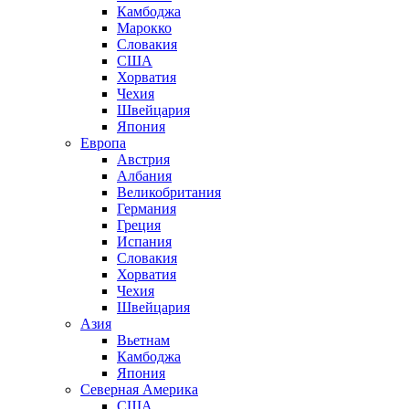
Камбоджа
Марокко
Словакия
США
Хорватия
Чехия
Швейцария
Япония
Европа
Австрия
Албания
Великобритания
Германия
Греция
Испания
Словакия
Хорватия
Чехия
Швейцария
Азия
Вьетнам
Камбоджа
Япония
Северная Америка
США