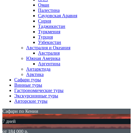
Оман
Палестина
Саудовская Аравия
Сирия
Таджикистан
Туркмения
Турция
Узбекистан
Австралия и Океания
Австралия
Южная Америка
Аргентина
Антарктида
Арктика
Сафари туры
Винные туры
Гастрономические туры
Экскурсионные туры
Авторские туры
Сафари по Кении
7 дней
от 184 000 р.