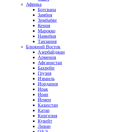
Африка
Ботсвана
Замбия
Зимбабве
Кения
Марокко
Намибия
Танзания
Ближний Восток
Азербайджан
Армения
Афганистан
Бахрейн
Грузия
Израиль
Иордания
Ирак
Иран
Йемен
Казахстан
Катар
Киргизия
Кувейт
Ливан
ОАЭ