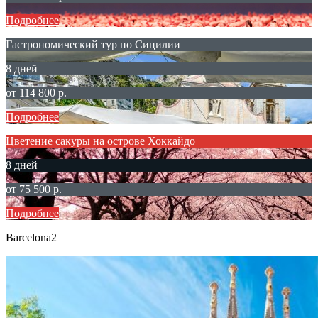
Подробнее
Гастрономический тур по Сицилии
8 дней
от 114 800 р.
Подробнее
Цветение сакуры на острове Хоккайдо
8 дней
от 75 500 р.
Подробнее
Barcelona2