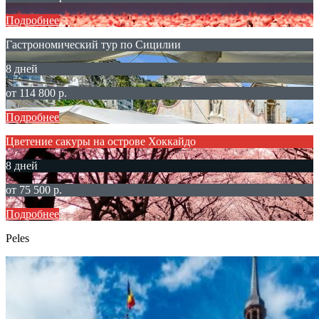
Подробнее
Гастрономический тур по Сицилии
8 дней
от 114 800 р.
Подробнее
Цветение сакуры на острове Хоккайдо
8 дней
от 75 500 р.
Подробнее
Peles