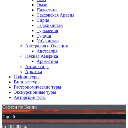
Оман
Палестина
Саудовская Аравия
Сирия
Таджикистан
Туркмения
Турция
Узбекистан
Австралия и Океания
Австралия
Южная Америка
Аргентина
Антарктида
Арктика
Сафари туры
Винные туры
Гастрономические туры
Экскурсионные туры
Авторские туры
Сафари по Кении
7 дней
от 184 000 р.