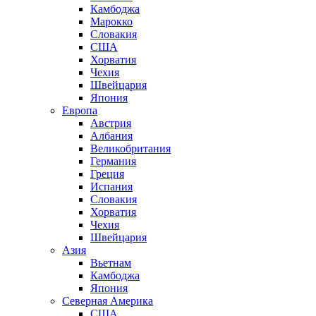
Камбоджа
Марокко
Словакия
США
Хорватия
Чехия
Швейцария
Япония
Европа
Австрия
Албания
Великобритания
Германия
Греция
Испания
Словакия
Хорватия
Чехия
Швейцария
Азия
Вьетнам
Камбоджа
Япония
Северная Америка
США