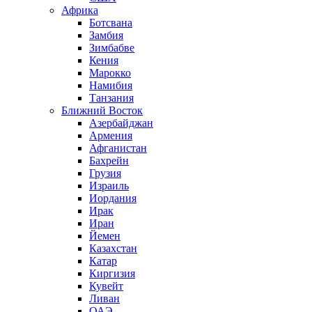
Африка
Ботсвана
Замбия
Зимбабве
Кения
Марокко
Намибия
Танзания
Ближний Восток
Азербайджан
Армения
Афганистан
Бахрейн
Грузия
Израиль
Иордания
Ирак
Иран
Йемен
Казахстан
Катар
Киргизия
Кувейт
Ливан
ОАЭ