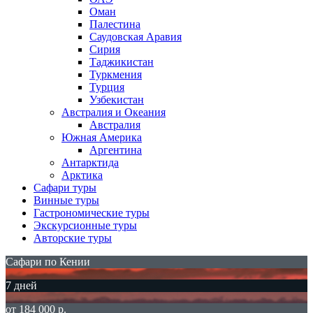
Оман
Палестина
Саудовская Аравия
Сирия
Таджикистан
Туркмения
Турция
Узбекистан
Австралия и Океания
Австралия
Южная Америка
Аргентина
Антарктида
Арктика
Сафари туры
Винные туры
Гастрономические туры
Экскурсионные туры
Авторские туры
Сафари по Кении
7 дней
от 184 000 р.