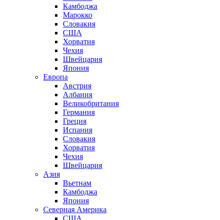
Камбоджа
Марокко
Словакия
США
Хорватия
Чехия
Швейцария
Япония
Европа
Австрия
Албания
Великобритания
Германия
Греция
Испания
Словакия
Хорватия
Чехия
Швейцария
Азия
Вьетнам
Камбоджа
Япония
Северная Америка
США