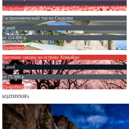
Подробнее
Гастрономический тур по Сицилии
8 дней
от 114 800 р.
Подробнее
Цветение сакуры на острове Хоккайдо
8 дней
от 75 500 р.
Подробнее
kQZDDlX8Fs