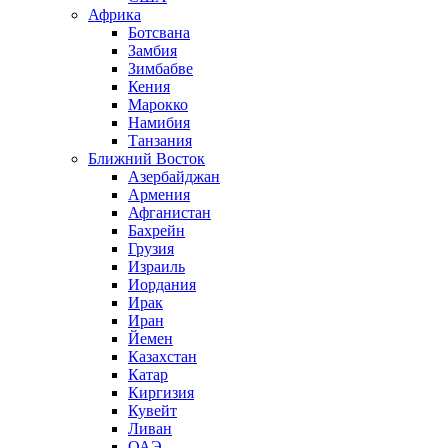
Африка
Ботсвана
Замбия
Зимбабве
Кения
Марокко
Намибия
Танзания
Ближний Восток
Азербайджан
Армения
Афганистан
Бахрейн
Грузия
Израиль
Иордания
Ирак
Иран
Йемен
Казахстан
Катар
Киргизия
Кувейт
Ливан
ОАЭ