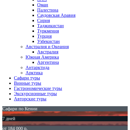
Оман
Палестина
Саудовская Аравия
Сирия
Таджикистан
Туркмения
Турция
Узбекистан
Австралия и Океания
Австралия
Южная Америка
Аргентина
Антарктида
Арктика
Сафари туры
Винные туры
Гастрономические туры
Экскурсионные туры
Авторские туры
Сафари по Кении
7 дней
от 184 000 р.