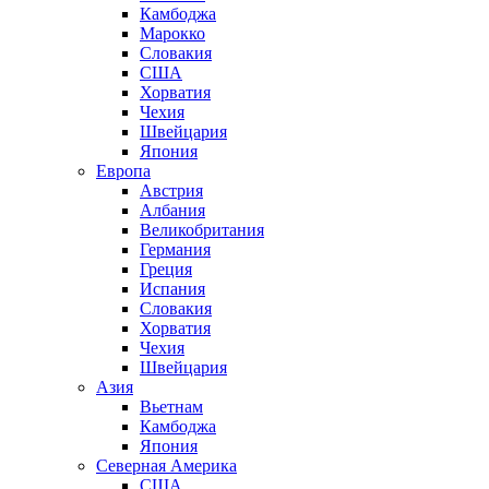
Камбоджа
Марокко
Словакия
США
Хорватия
Чехия
Швейцария
Япония
Европа
Австрия
Албания
Великобритания
Германия
Греция
Испания
Словакия
Хорватия
Чехия
Швейцария
Азия
Вьетнам
Камбоджа
Япония
Северная Америка
США