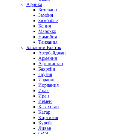
Африка
Ботсвана
Замбия
Зимбабве
Кения
Марокко
Намибия
Танзания
Ближний Восток
Азербайджан
Армения
Афганистан
Бахрейн
Грузия
Израиль
Иордания
Ирак
Иран
Йемен
Казахстан
Катар
Киргизия
Кувейт
Ливан
ОАЭ