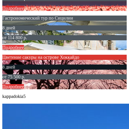
Подробнее
Гастрономический тур по Сицилии
8 дней
от 114 800 р.
Подробнее
Цветение сакуры на острове Хоккайдо
8 дней
от 75 500 р.
Подробнее
kappadokia5