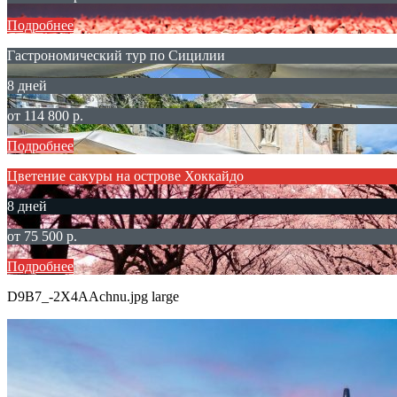
Подробнее
Гастрономический тур по Сицилии
8 дней
от 114 800 р.
Подробнее
Цветение сакуры на острове Хоккайдо
8 дней
от 75 500 р.
Подробнее
D9B7_-2X4AAchnu.jpg large