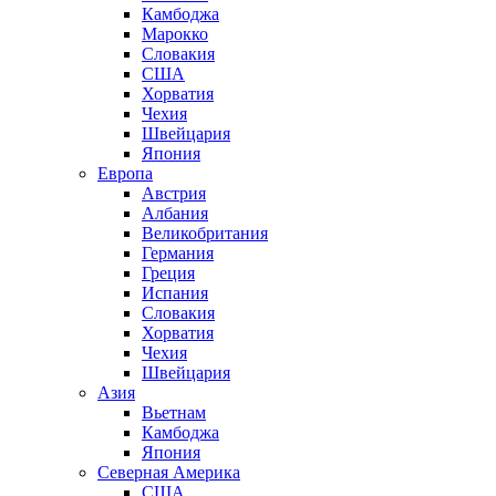
Камбоджа
Марокко
Словакия
США
Хорватия
Чехия
Швейцария
Япония
Европа
Австрия
Албания
Великобритания
Германия
Греция
Испания
Словакия
Хорватия
Чехия
Швейцария
Азия
Вьетнам
Камбоджа
Япония
Северная Америка
США