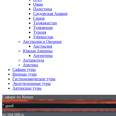
Оман
Палестина
Саудовская Аравия
Сирия
Таджикистан
Туркмения
Турция
Узбекистан
Австралия и Океания
Австралия
Южная Америка
Аргентина
Антарктида
Арктика
Сафари туры
Винные туры
Гастрономические туры
Экскурсионные туры
Авторские туры
Сафари по Кении
7 дней
от 184 000 р.