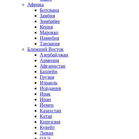
Африка
Ботсвана
Замбия
Зимбабве
Кения
Марокко
Намибия
Танзания
Ближний Восток
Азербайджан
Армения
Афганистан
Бахрейн
Грузия
Израиль
Иордания
Ирак
Иран
Йемен
Казахстан
Катар
Киргизия
Кувейт
Ливан
ОАЭ