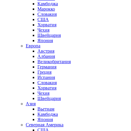
Камбоджа
Марокко
Словакия
США
Хорватия
Чехия
Швейцария
Япония
Европа
Австрия
Албания
Великобритания
Германия
Греция
Испания
Словакия
Хорватия
Чехия
Швейцария
Азия
Вьетнам
Камбоджа
Япония
Северная Америка
США