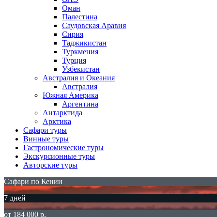
Оман
Палестина
Саудовская Аравия
Сирия
Таджикистан
Туркмения
Турция
Узбекистан
Австралия и Океания
Австралия
Южная Америка
Аргентина
Антарктида
Арктика
Сафари туры
Винные туры
Гастрономические туры
Экскурсионные туры
Авторские туры
Сафари по Кении
7 дней
от 184 000 р.