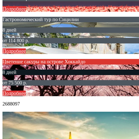
Подробнее
Гастрономический тур по Сицилии
8 дней
от 114 800 р.
Подробнее
Цветение сакуры на острове Хоккайдо
8 дней
от 75 500 р.
Подробнее
2688097