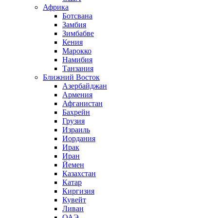
Африка
Ботсвана
Замбия
Зимбабве
Кения
Марокко
Намибия
Танзания
Ближний Восток
Азербайджан
Армения
Афганистан
Бахрейн
Грузия
Израиль
Иордания
Ирак
Иран
Йемен
Казахстан
Катар
Киргизия
Кувейт
Ливан
ОАЭ