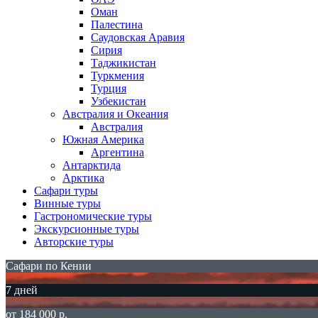
Оман
Палестина
Саудовская Аравия
Сирия
Таджикистан
Туркмения
Турция
Узбекистан
Австралия и Океания
Австралия
Южная Америка
Аргентина
Антарктида
Арктика
Сафари туры
Винные туры
Гастрономические туры
Экскурсионные туры
Авторские туры
Сафари по Кении
7 дней
от 184 000 р.