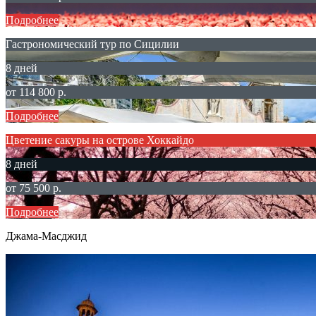
Подробнее
Гастрономический тур по Сицилии
8 дней
от 114 800 р.
Подробнее
Цветение сакуры на острове Хоккайдо
8 дней
от 75 500 р.
Подробнее
Джама-Масджид