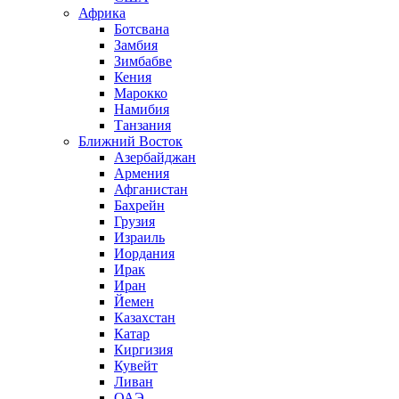
Африка
Ботсвана
Замбия
Зимбабве
Кения
Марокко
Намибия
Танзания
Ближний Восток
Азербайджан
Армения
Афганистан
Бахрейн
Грузия
Израиль
Иордания
Ирак
Иран
Йемен
Казахстан
Катар
Киргизия
Кувейт
Ливан
ОАЭ