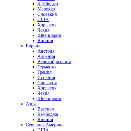
Камбоджа
Марокко
Словакия
США
Хорватия
Чехия
Швейцария
Япония
Европа
Австрия
Албания
Великобритания
Германия
Греция
Испания
Словакия
Хорватия
Чехия
Швейцария
Азия
Вьетнам
Камбоджа
Япония
Северная Америка
США