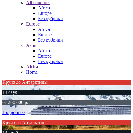
All countries
Africa
Europe
Без рубрики
Europe
Africa
Europe
Без рубрики
Азия
Africa
Europe
Без рубрики
Africa
Home
Круиз до Антарктиды
13 days
от 200 000 р.
Подробнее
Круиз до Антарктиды
13 дней